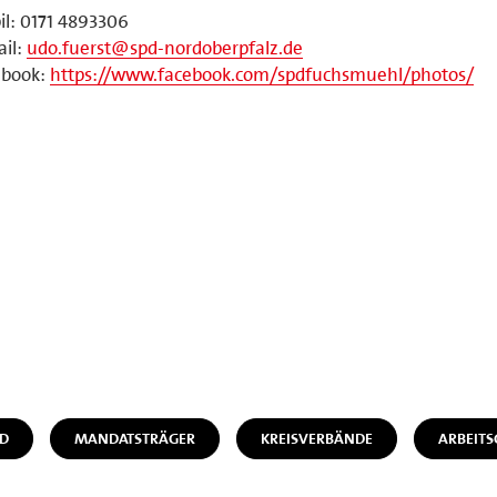
l: 0171 4893306
il:
udo.fuerst@spd-nordoberpfalz.de
ebook:
https://www.facebook.com/spdfuchsmuehl/photos/
D
MANDATSTRÄGER
KREISVERBÄNDE
ARBEIT