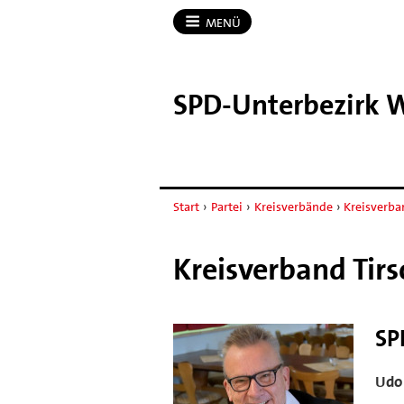
MENÜ
SPD-​Unterbezirk W
Start
›
Partei
›
Kreisverbände
›
Kreisverba
Kreisverband Tir
SP
Udo 