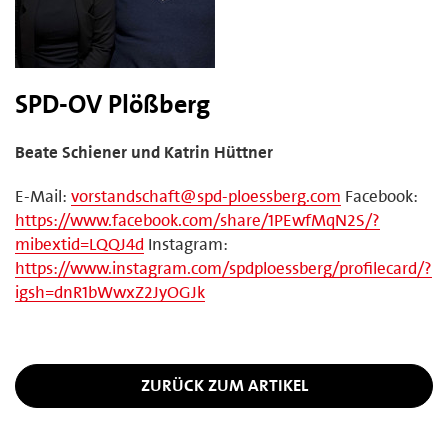
SPD-OV Plößberg
Beate Schiener und Katrin Hüttner
E-Mail:
vorstandschaft@spd-ploessberg.com
Facebook:
https://www.facebook.com/share/1PEwfMqN2S/?
mibextid=LQQJ4d
Instagram:
https://www.instagram.com/spdploessberg/profilecard/?
igsh=dnR1bWwxZ2JyOGJk
ZURÜCK ZUM ARTIKEL