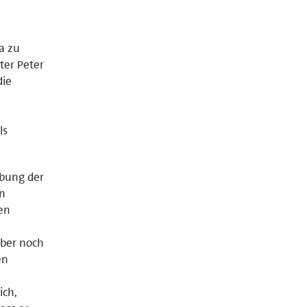
a zu
ter Peter
die
ls
übung der
In
en
aber noch
en
ich,