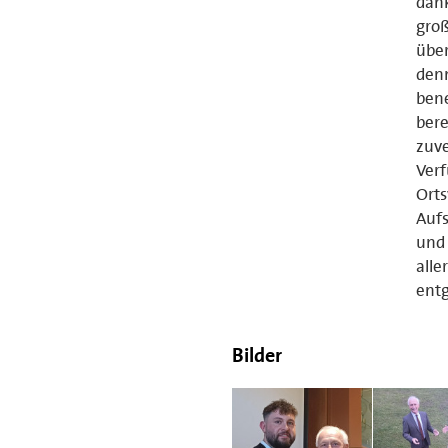
dank
groß
über
den
bene
bere
zuve
Verf
Orts
Aufs
und 
alle
ent
Bilder