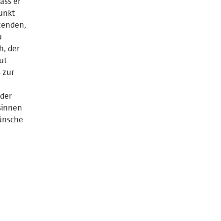
ass er
unkt
zenden,
u
h, der
ut
 zur
 der
sinnen
wünsche