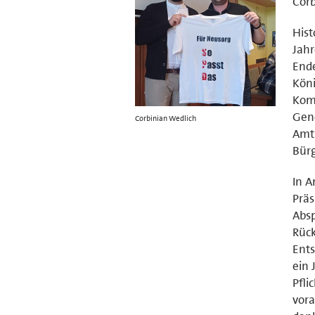
Corb
Hist
Jahr
Ende
Köni
Kom
Geno
Corbinian Wedlich
Amts
Bürg
In A
Präs
Absp
Rück
Ents
ein 
Pfl
vora