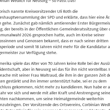
inian Wedlich für Neusorg – So Passt Das!
orisch nannte Kreisvorsitzender Uli Roth die
eshauptversammlung der SPD und erklärte, dass hier eine Är
 gehe. Zunächst gab nämlich amtierender Erster Bürgermeis
g, der bereits in der Öffentlichen Gemeinderatssitzung über 
munalwahl 2026 gesprochen hatte, auch im Kreise seiner
ssinnen und Genossen bekannt, dass er nach seiner dritten
periode und somit 18 Jahren nicht mehr für die Kandidatur a
ermeister zur Verfügung stehe.
merika spiele das Alter von 70 Jahren keine Rolle bei der Aus
identschaft, aber in Neusorg sei das für ihn nicht vorstellbar. 
rache mit seiner Frau Waltraud, die ihm in der ganzen Zeit d
en gestärkt und ihn immer unterstützt habe, sei er zu dem
chluss gekommen, nicht mehr zu kandidieren. Nun habe er 
Jahr vor sich und werde mit aller Kraft und Anstrengung sein
ichten nachkommen, um seine Heimatgemeinde weiterhin
nzubringen. Der Vorsitzende des Ortsvereins, Corbinian Wedl