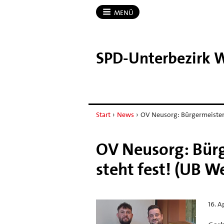
MENÜ
SPD-​Unterbezirk W
Start
›
News
›
OV Neusorg: Bürgermeister
OV Neusorg: Bürg
steht fest! (UB W
16. A