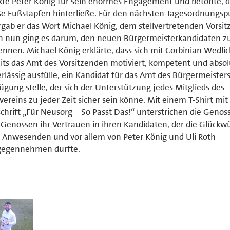
te Peter König für sein enormes Engagement und betonte, d
e Fußstapfen hinterließe. Für den nächsten Tagesordnungsp
gab er das Wort Michael König, dem stellvertretenden Vorsit
n nun ging es darum, den neuen Bürgermeisterkandidaten z
nnen. Michael König erklärte, dass sich mit Corbinian Wedlic
its das Amt des Vorsitzenden motiviert, kompetent und absol
rlässig ausfülle, ein Kandidat für das Amt des Bürgermeisters
ügung stelle, der sich der Unterstützung jedes Mitglieds des
vereins zu jeder Zeit sicher sein könne. Mit einem T-Shirt mit
chrift „Für Neusorg – So Passt Das!“ unterstrichen die Genos
Genossen ihr Vertrauen in ihren Kandidaten, der die Glück
r Anwesenden und vor allem von Peter König und Uli Roth
gegennehmen durfte.